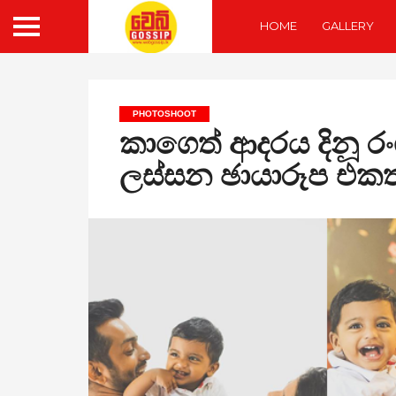
HOME
GALLERY
PHOTOSHOOT
කාගෙත් ආදරය දිනූ රං
ලස්සන ඡායාරූප එකත