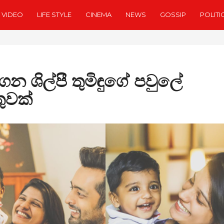
VIDEO
LIFE STYLE
CINEMA
NEWS
GOSSIP
POLITI
ගන ශිල්පී තුමිඳුගේ පවුලේ
ුවක්