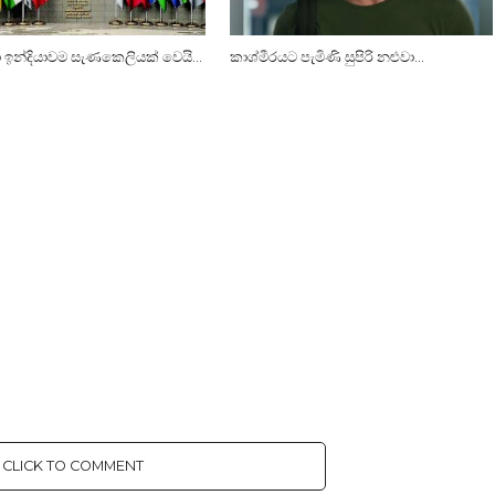
ා ඉන්දියාවම සැණකෙලියක් වෙයි…
කාශ්මීරයට පැමිණි සුපිරි නළුවා…
CLICK TO COMMENT