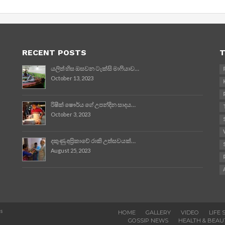
RECENT POSTS
T
යලිත් හිස ඔසවන ටැක්සි මාෆියාව…
October 13, 2023
රිෂීක් ෂෞර්ය ගේ උපන්දින සාදය…
October 3, 2023
දකුණු අප්‍රිකාවේ රාකි උත්සවයක්…
August 25, 2023
es
HOME
GALLERY
VIDEO
LIFE 
GOSSIP NEWS
HEALTH & BEAU