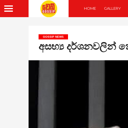
HOME
GALLERY
GOSSIP NEWS
අසභ්‍ය දර්ශනවලින්