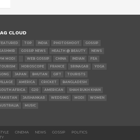
AG CLOUD
FEATURED
TOP
INDIA
PHOTOSHOOT
GOSSIP
KASHMIR
GOSSIP NEWS
HEALTH @ BEAUTY
NEWS
PM MODI
WEB GOSSIP
CHINA
INDIAN
FEA
TOURISM
HOROSCOPE
FRANCE
SRINAGAR
YOGA
SONG
JAPAN
BHUTAN
GIFT
TOURISTS
VILLAGE
AMERICA
CRICKET
BANGLADESH
SOUTH AFRICA
G20
AMERICAN
SHAH RUKH KHAN
PAKISTAN
JAISHANKAR
WEDDING
MODI
WOMEN
AUSTRALIA
MUSIC
STYLE
CINEMA
NEWS
GOSSIP
POLITICS
TY