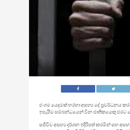
ජංගම යෙදුමක් හරහා අසභ්‍ය දේ ප්‍රවර්ධනය කර
ඉපැයීම සම්බන්ධයෙන් චීන ජාතිකයෙකු එරට පො
සජීවීව අසභ්‍ය දර්ශන ඉදිරිපත් කරමින් සහ අසභ