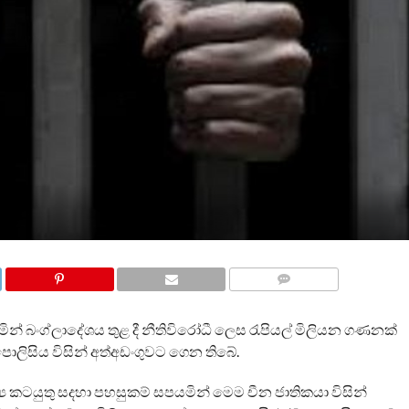
COMMENTS
මින් බංග්ලාදේශය තුළ දී නීතිවිරෝධී ලෙස රැපියල් මිලියන ගණනක්
ලිසිය විසින් අත්අඩංගුවට ගෙන තිබේ.
්‍ය කටයුතු සදහා පහසුකම් සපයමින් මෙම චීන ජාතිකයා විසින්