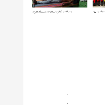
යලිත් හිස ඔසවන ටැක්සි මාෆියාව…
G20 නිස