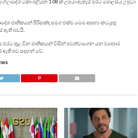
් බංග්ලාදේශ ටකා බිලියන 1.08 ක් උපයා ඇතැයි එරට පොලසිය උපුටා
ගලාදේශ ජාතිකයන් පිරිසක්ද සමග එක්ව මෙම අසභ්‍ය කටයුතු
් ඇති බවයි.
එරට තුළ චීන ජාතිකයන් විසින් පවත්වාගෙන යන ව්‍යාපාර
 ඇති බව සදහන් වේ.
EWS