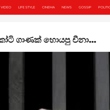
VIDEO
LIFE STYLE
CINEMA
NEWS
GOSSIP
POLITI
 කෝටි ගාණක් හොයපු චීනා…