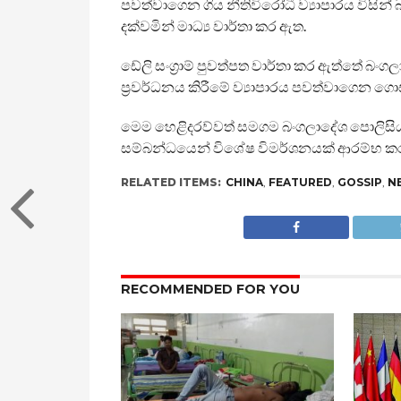
පවත්වාගෙන ගිය නීතිවිරෝධී ව්‍යාපාරය විසින
දක්වමින් මාධ්‍ය වාර්තා කර ඇත.
ඩේලි සංග්‍රාම් පුවත්පත වාර්තා කර ඇත්තේ බං
ප්‍රවර්ධනය කිරීමේ ව්‍යාපාරය පවත්වාගෙන ගොස
මෙම හෙළිදරව්වත් සමගම බංගලාදේශ පොලිසිය 
සම්බන්ධයෙන් විශේෂ විමර්ශනයක් ආරම්භ කර
RELATED ITEMS:
CHINA
,
FEATURED
,
GOSSIP
,
N
RECOMMENDED FOR YOU