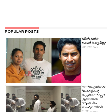
POPULAR POSTS
චමින්ද වාස්ට
ආයෙත් මංගල සීනු?
90,109 views
සමන්තබද්‍ර හිමි පරදා
ඊයේ රාත්‍රියේදී
කැළණියෙන් අලුත්
බුදුකෙනෙක්
පහළවෙයි –
ඡායාරූප සහිතයි
81,211 views