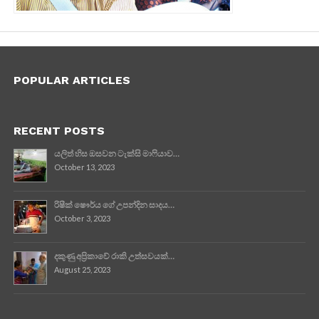
POPULAR ARTICLES
RECENT POSTS
යලිත් හිස ඔසවන ටැක්සි මාෆියාව…
October 13, 2023
රිෂීක් ෂෞර්ය ගේ උපන්දින සාදය…
October 3, 2023
දකුණු අප්‍රිකාවේ රාකි උත්සවයක්…
August 25, 2023