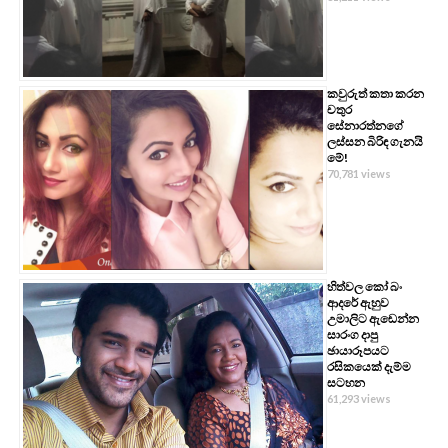
කවුරුත් කතා කරන
චතුර
සේනාරත්නගේ
ලස්සන බිරිඳ ගැනයි
මේ!
70,781 views
හිත්වල කෝ බං
ආදරේ ඇහුව
උමාලිට ඇඬෙන්න
සාරංග දාපු
ඡායාරූපයට
රසිකයෙක් දැම්ම
සටහන
61,293 views