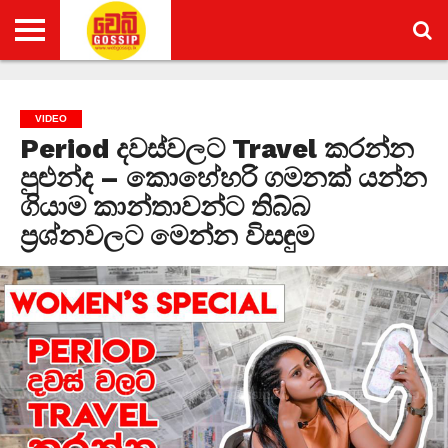
HOME
GALLERY
VIDEO
LIFE
CINEMA
NEWS
GOSSIP
POLITICS
GOSSIP
HEALTH
STYLE
NEWS
&
VIDEO
BEAUTY
Period දවස්වලට Travel කරන්න
පුළුන්ද – කොහේහරි ගමනක් යන්න
ගියාම කාන්තාවන්ට තිබ්බ
ප්‍රශ්නවලට මෙන්න විසඳුම