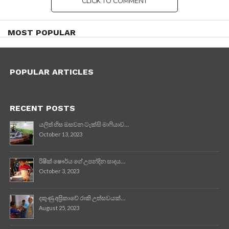
CLICK TO COMMENT
MOST POPULAR
POPULAR ARTICLES
RECENT POSTS
යලිත් හිස ඔසවන ටැක්සි මාෆියාව…
October 13, 2023
රිෂීක් ෂෞර්ය ගේ උපන්දින සාදය…
October 3, 2023
දකුණු අප්‍රිකාවේ රාකි උත්සවයක්…
August 25, 2023